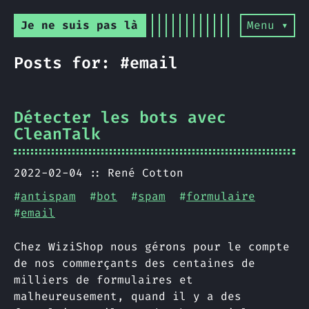
Je ne suis pas là
Menu ▾
Posts for: #email
Détecter les bots avec
CleanTalk
2022-02-04
René Cotton
#
antispam
#
bot
#
spam
#
formulaire
#
email
Chez WiziShop nous gérons pour le compte
de nos commerçants des centaines de
milliers de formulaires et
malheureusement, quand il y a des