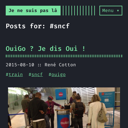
Je ne suis pas là
Menu ▾
Posts for: #sncf
OuiGo ? Je dis Oui !
2015-08-10
René Cotton
#
train
#
sncf
#
ouigo